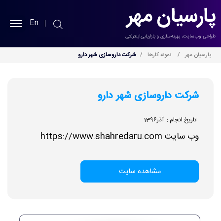
En
پارسیان مهر
پارسیان مهر
نمونه کارها
شرکت داروسازی شهر دارو
طراحی سایت
شرکت داروسازی شهر دارو
سئو سایت
تاریخ انجام : آذر1396
نمونه کارها
وب سایت
https://www.shahredaru.com
خدمات
مشاهده سایت
بلاگ
درباره ما