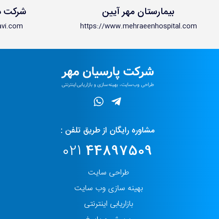
بیمارستان مهر آیین
شرکت د
avi.com
https://www.mehraeenhospital.com
مشاوره رایگان از طریق تلفن :
021
44897509
طراحی سایت
بهینه سازی وب سایت
بازاریابی اینترنتی