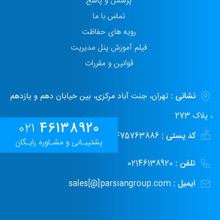
پرسش و پاسخ
تماس با ما
رویه های حفاظت
فیلم آموزش پنل مدیریت
قوانین و مقررات
نشانی :
تهران، جنت آباد مرکزی، بین خیابان دهم و یازدهم
، پلاک 273
46138920
021
کد پستی :
1475763886
پشتیبـانی و مشـاوره رایـگان
تلفن :
02146138920
ایمیل :
sales[@]parsiangroup.com