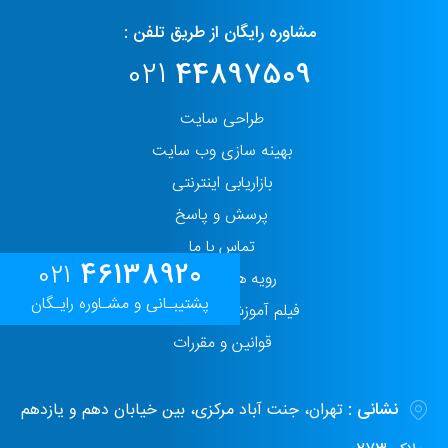
مشاوره رایگان از طریق تلفن :
021
44897509
طراحی سایت
بهینه سازی وب سایت
بازاریابی اینترنتی
پرسش و پاسخ
تماس با ما
46138920
021
رویه های حفاظت
پشتیبـانی و مشـاوره رایـگان
فیلم آموزش پنل مدیریت
قوانین و مقررات
نشانی :
تهران، جنت آباد مرکزی، بین خیابان دهم و یازدهم