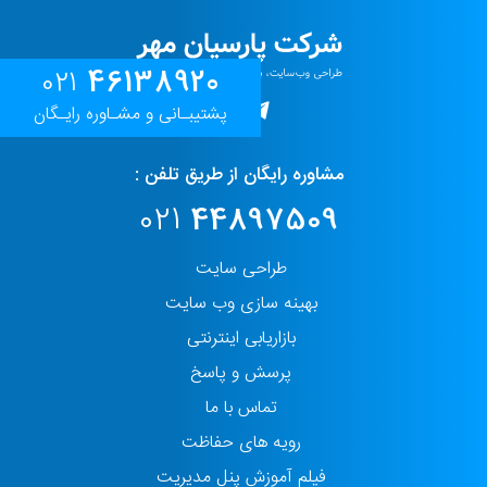
46138920
021
پشتیبـانی و مشـاوره رایـگان
مشاوره رایگان از طریق تلفن :
021
44897509
طراحی سایت
بهینه سازی وب سایت
بازاریابی اینترنتی
پرسش و پاسخ
تماس با ما
رویه های حفاظت
فیلم آموزش پنل مدیریت