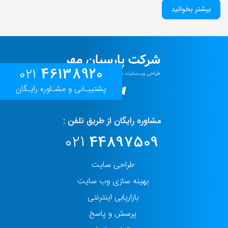
بیشتر بخوانید
46138920
021
پشتیبـانی و مشـاوره رایـگان
مشاوره رایگان از طریق تلفن :
021
44897509
طراحی سایت
بهینه سازی وب سایت
بازاریابی اینترنتی
پرسش و پاسخ