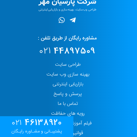
مشاوره رایگان از طریق تلفن :
021
44897509
طراحی سایت
بهینه سازی وب سایت
بازاریابی اینترنتی
پرسش و پاسخ
تماس با ما
رویه های حفاظت
46138920
021
فیلم آموزش پنل مدیریت
پشتیبـانی و مشـاوره رایـگان
قوانین و مقررات