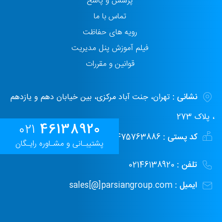
پرسش و پاسخ
تماس با ما
رویه های حفاظت
فیلم آموزش پنل مدیریت
قوانین و مقررات
نشانی :
تهران، جنت آباد مرکزی، بین خیابان دهم و یازدهم
، پلاک 273
46138920
021
کد پستی :
1475763886
پشتیبـانی و مشـاوره رایـگان
تلفن :
02146138920
ایمیل :
sales[@]parsiangroup.com