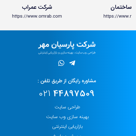
 ساختمان
شرکت عمراب
https://www.omrab.com
https://www.mel
مشاوره رایگان از طریق تلفن :
021
44897509
طراحی سایت
بهینه سازی وب سایت
بازاریابی اینترنتی