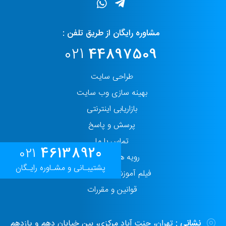
مشاوره رایگان از طریق تلفن :
021
44897509
طراحی سایت
بهینه سازی وب سایت
بازاریابی اینترنتی
پرسش و پاسخ
تماس با ما
46138920
021
رویه های حفاظت
پشتیبـانی و مشـاوره رایـگان
فیلم آموزش پنل مدیریت
قوانین و مقررات
نشانی :
تهران، جنت آباد مرکزی، بین خیابان دهم و یازدهم