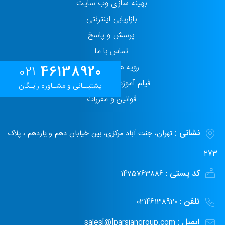
بهینه سازی وب سایت
بازاریابی اینترنتی
پرسش و پاسخ
تماس با ما
رویه های حفاظت
46138920
021
فیلم آموزش پنل مدیریت
پشتیبـانی و مشـاوره رایـگان
قوانین و مقررات
نشانی :
تهران، جنت آباد مرکزی، بین خیابان دهم و یازدهم ، پلاک
273
کد پستی :
1475763886
تلفن :
02146138920
ایمیل :
sales[@]parsiangroup.com