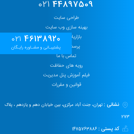
021
44897509
طراحی سایت
بهینه سازی وب سایت
46138920
بازاریابی اینترنتی
021
پرسش و پاسخ
پشتیبـانی و مشـاوره رایـگان
تماس با ما
رویه های حفاظت
فیلم آموزش پنل مدیریت
قوانین و مقررات
نشانی :
تهران، جنت آباد مرکزی، بین خیابان دهم و یازدهم ، پلاک
273
کد پستی :
1475763886