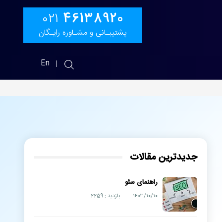
46138920
021
پشتیبـانی و مشـاوره رایـگان
En
جدیدترین مقالات
راهنمای سئو
۱۴۰۳/۱۰/۱۰
بازدید : 2259