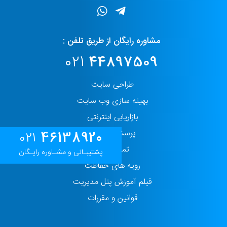
مشاوره رایگان از طریق تلفن :
021
44897509
طراحی سایت
بهینه سازی وب سایت
بازاریابی اینترنتی
پرسش و پاسخ
46138920
021
تماس با ما
پشتیبـانی و مشـاوره رایـگان
رویه های حفاظت
فیلم آموزش پنل مدیریت
قوانین و مقررات